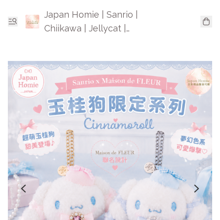
Japan Homie | Sanrio |
Chiikawa | Jellycat |
Mofusand | 日本卡通精品