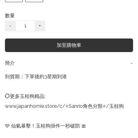
數量
−
+
加至購物車
簡介
−
到貨期：下單後約3星期到港

💮更多玉桂狗精品:

www.japanhomie.store/c/⭐Sanrio角色分類⭐/玉桂狗

🩵 仙氣暴擊！玉桂狗掛件一秒破防 🎀
