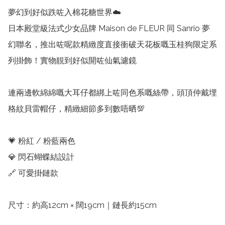
夢幻到好似跌咗入棉花糖世界☁️

日本殿堂級法式少女品牌 Maison de FLEUR 同 Sanrio 夢
幻聯名，推出咗呢款精緻度直接衝破天花板嘅玉桂狗限定系
列掛飾！實物靚到好似開咗仙氣濾鏡

連兩邊軟綿綿嘅大耳仔都綁上咗同色系嘅絲帶，頭頂仲戴埋
格紋貝雷帽仔，精緻細節多到數唔晒💯

💗 粉紅 / 粉藍兩色

💎 閃石蝴蝶結設計

🔗 可愛掛鏈款

尺寸：約高12cm × 闊19cm｜鏈長約15cm
