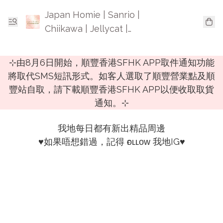
Japan Homie | Sanrio |
Chiikawa | Jellycat |
Mofusand | 日本卡通精品
⊹由8月6日開始，順豐香港SFHK APP取件通知功能
將取代SMS短訊形式。如客人選取了順豐營業點及順
豐站自取，請下載順豐香港SFHK APP以便收取取貨
通知。⊹
我地每日都有新出精品周邊

♥️如果唔想錯過，記得 ғᴏʟʟᴏᴡ 我地IG♥️