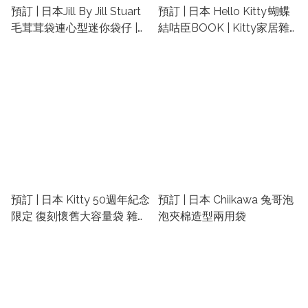
預訂 | 日本Jill By Jill Stuart
預訂 | 日本 Hello Kitty 蝴蝶
毛茸茸袋連心型迷你袋仔 |
結咕臣BOOK | Kitty家居雜
日本雜誌袋 | 日雜附錄包
貨
預訂 | 日本 Kitty 50週年紀念
預訂 | 日本 Chiikawa 兔哥泡
限定 復刻懷舊大容量袋 雜誌
泡夾棉造型兩用袋
袋 | Kitty袋