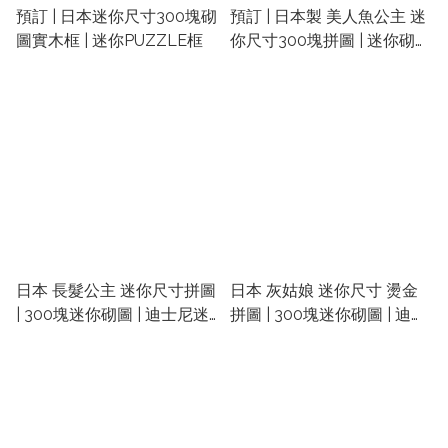
預訂 | 日本迷你尺寸300塊砌
預訂 | 日本製 美人魚公主 迷
圖實木框 | 迷你PUZZLE框
你尺寸300塊拼圖 | 迷你砌圖
| 迪士尼迷你PUZZLE
日本 長髮公主 迷你尺寸拼圖
日本 灰姑娘 迷你尺寸 燙金
| 300塊迷你砌圖 | 迪士尼迷
拼圖 | 300塊迷你砌圖 | 迪士
你PUZZLE
尼迷你PUZZLE