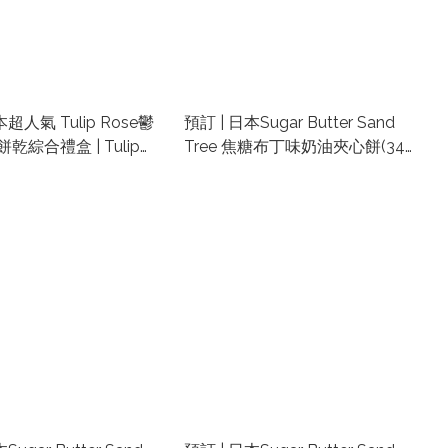
本超人氣 Tulip Rose鬱
預訂 | 日本Sugar Butter Sand
乾綜合禮盒 | Tulip
Tree 焦糖布丁味奶油夾心餅(34
代購香港
件) | 日本東京手信代購 | 日本代
購零食禮盒 | 東京車站手信代購