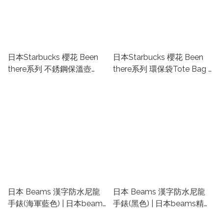
日本Starbucks 櫻花 Been
日本Starbucks 櫻花 Been
there系列 不銹鋼保溫壺
there系列 環保袋Tote Bag |
473ML | 日本Starbucks杯代
日本版Starbucks杯 |
購 | 日本版Starbucks杯 |
Starbucks杯香港 |
Starbucks杯香港 |
STARBUCKS送禮
STARBUCKS櫻花杯
日本 Beams 漢字防水尼龍
日本 Beams 漢字防水尼龍
手錶(海軍藍色) | 日本beams
手錶(黑色) | 日本beams精品
精品 | beams精品 | beams
| beams精品 | beams禮物 |