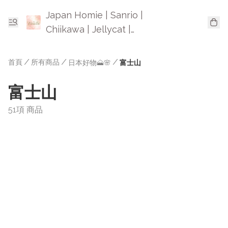
Japan Homie | Sanrio |
Chiikawa | Jellycat |
Mofusand | 日本卡通精品
首頁
/
所有商品
/
/
日本好物🗻🌸
富士山
富士山
51項 商品