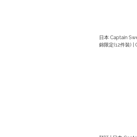
日本 Captain Swe
錦限定(12件裝) | C
Cheese Burge
漢堡手信代購 | 