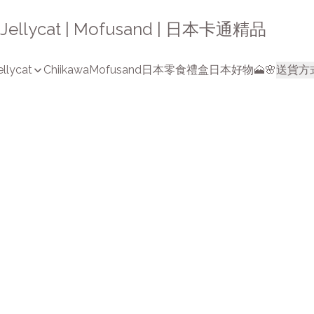
a | Jellycat | Mofusand | 日本卡通精品
ellycat
Chiikawa
Mofusand
日本零食禮盒
日本好物🗻🌸
送貨方