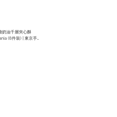
楓糖奶油千層夾心酥
ania (8件裝) | 東京手信
Mania | 日本手信代購