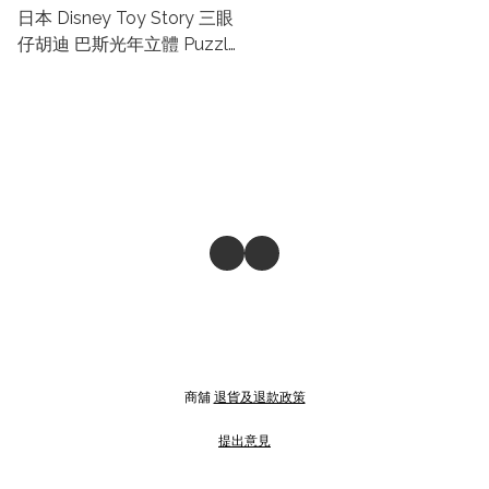
日本 Disney Toy Story 三眼
仔胡迪 巴斯光年立體 Puzzle
Clock 時鐘立體砌圖/拼圖
145塊
商舖
退貨及退款政策
提出意見