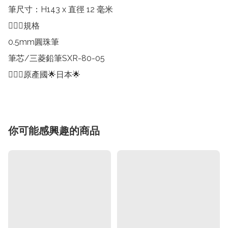
筆尺寸：H143 x 直徑 12 毫米

💁🏻‍♀️規格

0.5mm圓珠筆

筆芯/三菱鉛筆SXR-80-05

💁🏻‍♀️原產國🌟日本🌟
你可能感興趣的商品