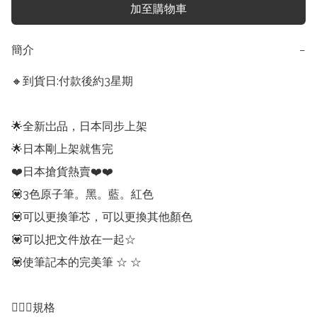
加至購物車
簡介
−
🔸到貨日:付款後約3星期 

🌟全新岀品，日本同步上架

🌟日本剛上架就售完

❤️日本搶貨熱賣❤️❤️

💟3色原子筆。黑。藍。紅色

💟可以更換筆芯，可以更換其他顏色

💟可以把文件放在一起☆

💟使筆記本的完美筆 ☆ ☆

💁🏻‍♀️規格
