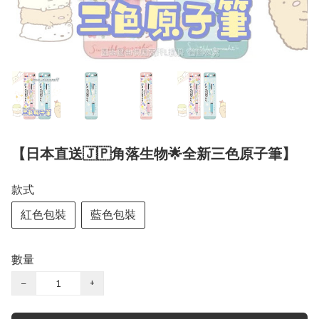
【日本直送🇯🇵角落生物🌟全新三色原子筆】
款式
紅色包裝
藍色包裝
數量
−
+