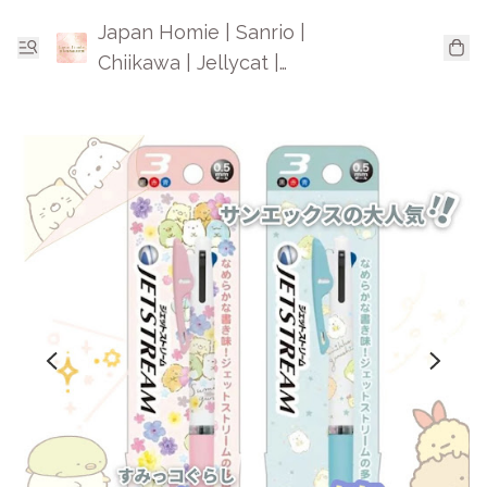
Japan Homie | Sanrio |
Chiikawa | Jellycat |
Mofusand | 日本卡通精品