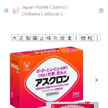
Japan Homie | Sanrio |
Chiikawa | Jellycat |
Mofusand | 日本卡通精品