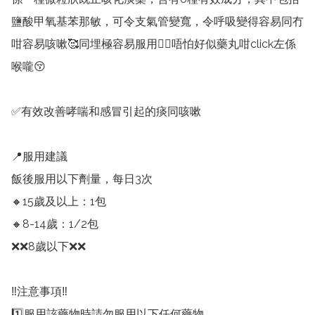
鹽酸甲氧基苯那敏，可令支氣管變寬，令呼吸變得容易同冇
咁容易咳嗽🥰同埋極容易服用👍🏻唔怕好似藥丸咁click左係
喉嚨😚

✅有效改善哮喘和感冒引起的痰同咳嗽

📍服用建議 

飯後服用以下劑量，每日3次

🔸15歲及以上：1包

🔸8-14歲：1/2包

❌❌8歲以下❌❌

‼️注意事項‼️

1️⃣服用該藥物時請勿服用以下任何藥物 
