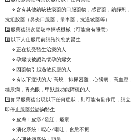
     🔸含有其他鎮咳祛痰藥的口服藥物，感冒藥，鎮靜劑，
抗組胺藥（鼻炎口服藥，暈車藥，抗過敏藥等） 

2️⃣服藥後請勿駕駛車輛或機械（可能會有睡意） 

3️⃣以下人仕服用前請諮詢您的醫生

     🔸正在接受醫生治療的人

     🔸孕婦或被認為懷孕的婦女

     🔸因藥物引起過敏反應的人

     🔸有以下症狀的人: 高燒，排尿困難，心髒病，高血壓，
糖尿病，青光眼，甲狀腺功能障礙的人

4️⃣如果服藥後出現以下任何症狀，則可能有副作用，請立
即停止服藥並諮詢醫生

     🔸皮膚：皮疹/發紅，瘙癢 

     🔸消化系統：噁心/嘔吐，食慾不振 

     🔸心理神經系統：頭暈 
