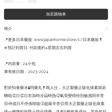
加至購物車
簡介
−
📍更多日本藥妝: www.japanhomie.store/c/日本藥妝💊

✈️預計到貨日: 付款後約4星期左右到貨

📍內容量 : 24小包

📆有效日期：2023-2024

對於怕食藥水🧪同藥丸💊既人仕，大正製藥止咳化痰素就岩
晒啦👏🏻👏🏻衣加時冷🥶時熱🥵氣管變得特別敏感同辛苦
😣仲成日不停係咁咳🤧超級辛苦☹️而大正製藥止咳化痰素
係一種微粒狀既止咳化痰藥，含有6種有效成分，其中包括