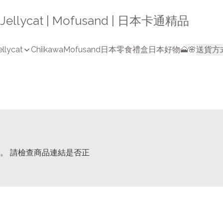
a | Jellycat | Mofusand | 日本卡通精品
ellycat
Chiikawa
Mofusand
日本零食禮盒
日本好物🗻🌸
送貨方
。 請檢查商品連結是否正