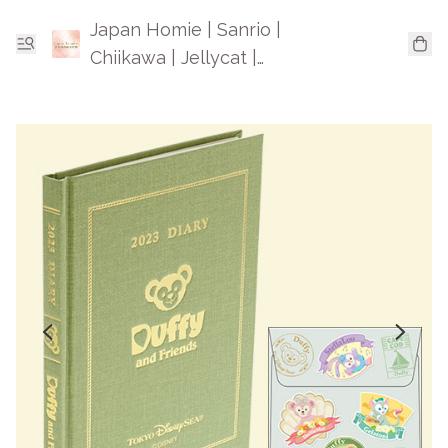
Japan Homie | Sanrio |
Chiikawa | Jellycat |
Mofusand | 日本卡通精品