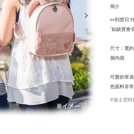
簡介
👀到貨日:
*如缺貨會全
尺寸：寬約 3
個內袋

可愛的單肩包
色面料非常
迪士尼特