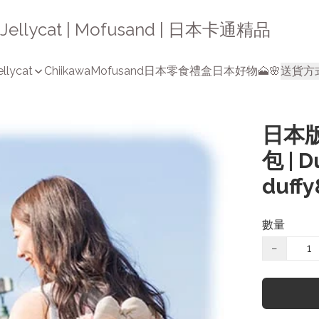
a | Jellycat | Mofusand | 日本卡通精品
ellycat
Chiikawa
Mofusand
日本零食禮盒
日本好物🗻🌸
送貨方
日本版 
包 | 
duff
數量
−