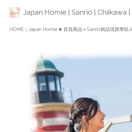
Japan Homie | Sanrio | Chiikaw
HOME｜Japan Homie ❀ 首頁
商品
Sanrio精品
現貨專區
J