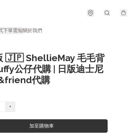
式
下單需知
關於我們
🇯🇵 ShellieMay 毛毛背
Duffy公仔代購 | 日版迪士尼
y&friend代購
+
加至購物車