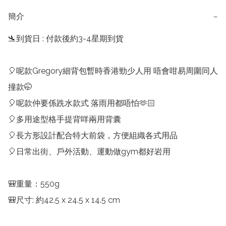
簡介
−
🛬到貨日 : 付款後約3-4星期到貨

🎈呢款Gregory細背包暫時香港勁少人用 唔會咁易周圍同人
撞款🤭

🎈呢款仲要係跣水款式 落雨用都唔怕🫶🏻

🎈多用途型格手提背咩兩用背囊

🎈長方形設計配合特大前袋，方便組織各式用品

🎈日常出街、戶外活動、運動做gym都好岩用

🎒重量：550g
