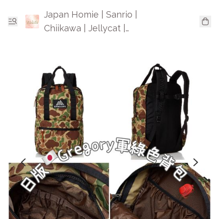
Japan Homie | Sanrio |
Chiikawa | Jellycat |
Mofusand | 日本卡通精品