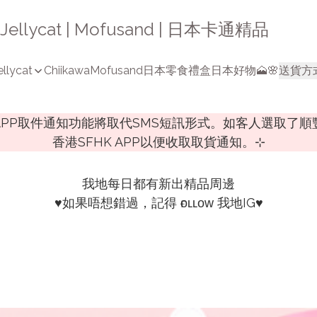
a | Jellycat | Mofusand | 日本卡通精品
ellycat
Chiikawa
Mofusand
日本零食禮盒
日本好物🗻🌸
送貨方
K APP取件通知功能將取代SMS短訊形式。如客人選取了
香港SFHK APP以便收取取貨通知。⊹
我地每日都有新出精品周邊

♥️如果唔想錯過，記得 ғᴏʟʟᴏᴡ 我地IG♥️