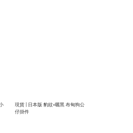
小
現貨 | 日本版 豹紋×曬黑 布甸狗公
仔掛件