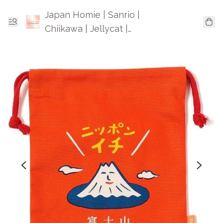
Japan Homie | Sanrio |
Chiikawa | Jellycat |
Mofusand | 日本卡通精品