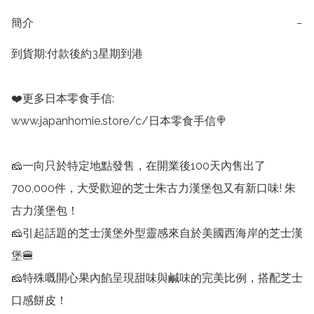
簡介
−
到貨期:付款後約3星期到港

❤️更多日本零食手信:

www.japanhomie.store/c/日本零食手信🍭

🧀一向只於特定地點發售，在開業後100天內售出了
700,000件，大受歡迎的芝士朱古力漢堡包又有新口味! 朱
古力漢堡包！

🧀引起話題的芝士漢堡外型靈感來自於美國西海岸的芝士漢
堡🍔

🧀特殊嘅開心果內餡呈現甜味與鹹味的完美比例，搭配芝士
口感餅皮！
