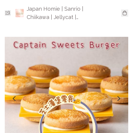
Japan Homie | Sanrio |
Chiikawa | Jellycat |
Mofusand | 日本卡通精品