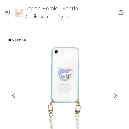
Japan Homie | Sanrio |
Chiikawa | Jellycat |
Mofusand | 日本卡通精品