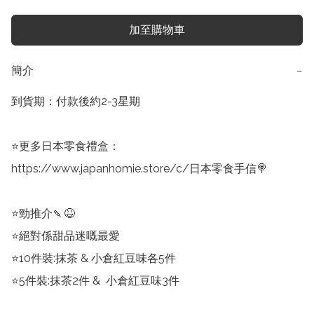
加至購物車
簡介
−
到貨期：付款後約2-3星期

⭐️更多日本零食禮盒：

https://www.japanhomie.store/c/日本零食手信🍭

⭐️勁推介🍡😆

⭐️絕對係甜品迷嘅最愛

⭐️10件裝:抹茶 & 小倉紅豆味各5件

⭐️5件裝:抹茶2件 &  小倉紅豆味3件
