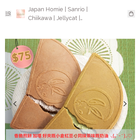
Japan Homie | Sanrio |
Chiikawa | Jellycat |
Mofusand | 日本卡通精品