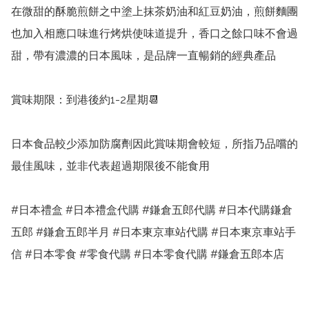
在微甜的酥脆煎餅之中塗上抹茶奶油和紅豆奶油，煎餅麵團
也加入相應口味進行烤烘使味道提升，香口之餘口味不會過
甜，帶有濃濃的日本風味，是品牌一直暢銷的經典產品

賞味期限：到港後約1-2星期📆

日本食品較少添加防腐劑因此賞味期會較短，所指乃品嚐的
最佳風味，並非代表超過期限後不能食用

#日本禮盒 #日本禮盒代購 #鎌倉五郎代購 #日本代購鎌倉
五郎 #鎌倉五郎半月 #日本東京車站代購 #日本東京車站手
信 #日本零食 #零食代購 #日本零食代購 #鎌倉五郎本店