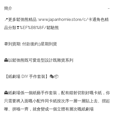
簡介
−
📍更多鬆弛熊精品 :www.japanhomie.store/c/卡通角色精
品分類❣%EF%B8%8F/鬆馳熊

📆到貨期: 付款後約3星期到貨

👻以鬆弛熊既可愛造型設計既雜貨系列

【紙劇場 DIY 手作套裝】🎭📦

👻紙劇場係一個紙藝手作套裝，配有鐳射切割好嘅卡紙，你
只需要將入面嘅小配件同卡紙按次序一層一層貼上去、摺起
嚟、拼喺一齊，就會變成一個立體有層次嘅紙劇場
