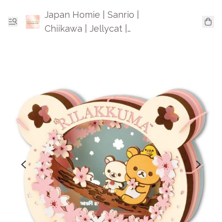
Japan Homie | Sanrio |
Chiikawa | Jellycat |
Mofusand | 日本卡通精品