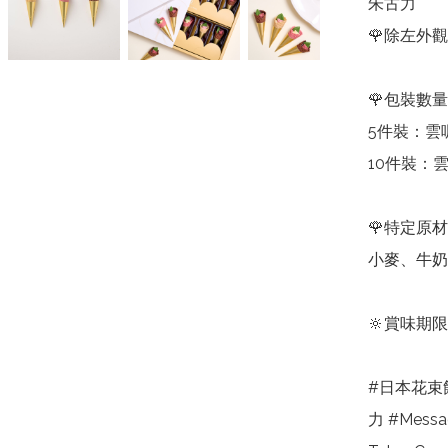
朱古力

🌹除左外觀
🌹包裝數量

5件裝：雲呢
10件裝：雲
🌹特定原材
小麥、牛奶
🔆賞味期限
#日本花束
力 #Messa