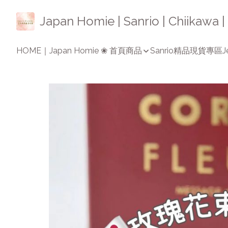
Japan Homie | Sanrio | Chiikaw
HOME｜Japan Homie ❀ 首頁
商品
Sanrio精品
現貨專區
J