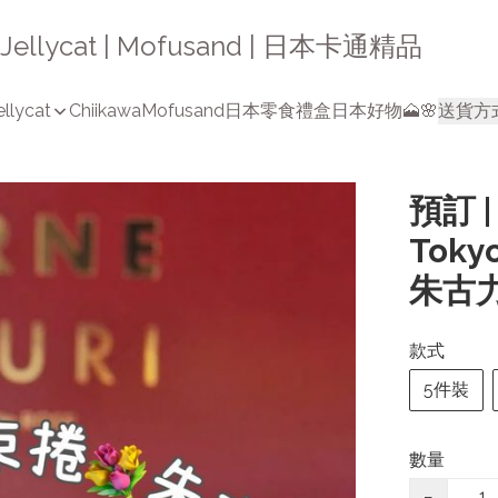
a | Jellycat | Mofusand | 日本卡通精品
ellycat
Chiikawa
Mofusand
日本零食禮盒
日本好物🗻🌸
送貨方
預訂 |
Toky
朱古
款式
5件裝
數量
−