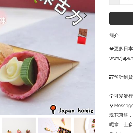
簡介
❤️更多日本
www.japa
🔜預計到
🌹可愛流行
🌹Messag
瑰花束餅，
呢拿、士多