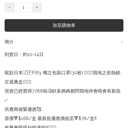
−
+
加至購物車
簡介
−
到貨日：約10-14日

呢款日本🇯🇵Fitty 獨立包裝口罩(30枚) 🙆🏻‍♂️我地之前熱銷
左過萬盒💁🏻‍♀️

現貨已經賣得7788啦🧐好多媽媽都問我地仲會唔會有新批
✅

供應商做緊優惠🥰

原價🔻$168/盒 最新批優惠價低至🔻$78/盒‼️

有興趣既唔好錯過啦‼️💁🏻‍♂️
