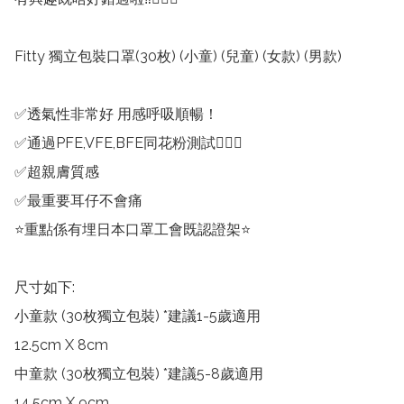
Fitty 獨立包裝口罩(30枚) (小童) (兒童) (女款) (男款)

✅透氣性非常好 用感呼吸順暢！

✅通過PFE,VFE,BFE同花粉測試🙆🏻‍♂️

✅超親膚質感

✅最重要耳仔不會痛

⭐️重點係有埋日本口罩工會既認證架⭐️

尺寸如下:

小童款 (30枚獨立包裝) *建議1-5歲適用

12.5cm X 8cm

中童款 (30枚獨立包裝) *建議5-8歲適用

14.5cm X 9cm
