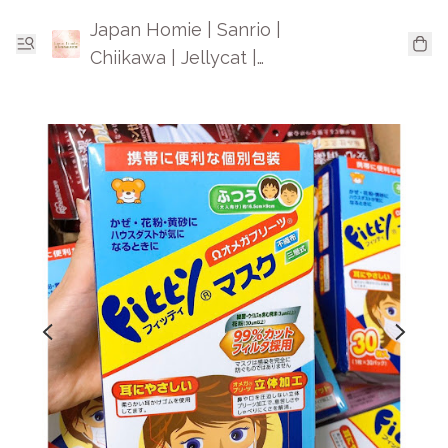
Japan Homie | Sanrio |
Chiikawa | Jellycat |
Mofusand | 日本卡通精品