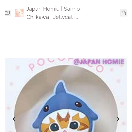
Japan Homie | Sanrio |
Chiikawa | Jellycat |
Mofusand | 日本卡通精品