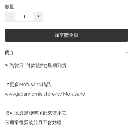
數量
−
+
加至購物車
簡介
−
🛬到貨日: 付款後約3星期到貨

📍更多Mofusand精品:

www.japanhomie.store/c/Mofusand

您可以透過旋轉頂部來使用它。

它通常很緊湊並且不會妨礙
