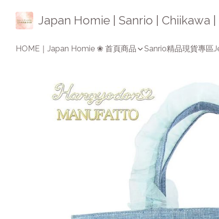
Japan Homie | Sanrio | Chiikaw
HOME｜Japan Homie ❀ 首頁
商品
Sanrio精品
現貨專區
J