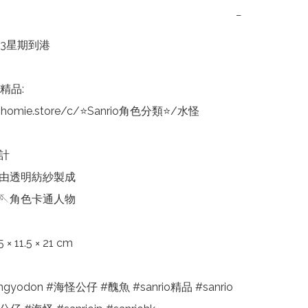
−
3星期到港

精品:

nhomie.store/c/⭐Sanrio角色分類⭐/水怪

計

料由透明紡紗製成

🪡角色卡通人物

 11.5 × 21 cm

gyodon #海怪公仔 #醜魚 #sanrio精品 #sanrio