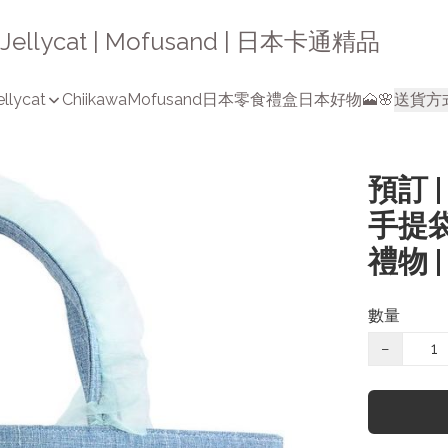
a | Jellycat | Mofusand | 日本卡通精品
ellycat
Chiikawa
Mofusand
日本零食禮盒
日本好物🗻🌸
送貨方
預訂 
手提袋 
禮物 |
數量
−