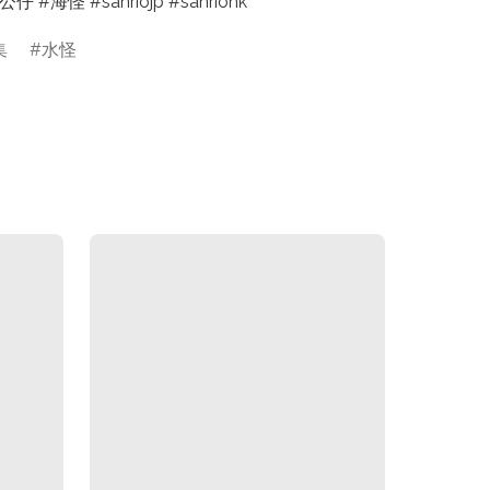
 #海怪 #sanriojp #sanriohk
集
水怪