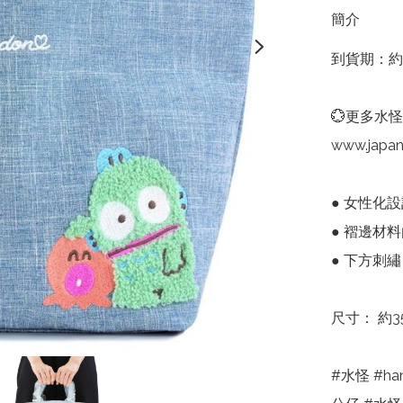
簡介
到貨期：約
💮更多水怪
www.japa
● 女性化設
● 褶邊材
● 下方刺繡
尺寸： 約35 ×
#水怪 #han