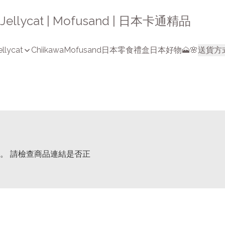
a | Jellycat | Mofusand | 日本卡通精品
ellycat
Chiikawa
Mofusand
日本零食禮盒
日本好物🗻🌸
送貨方
。 請檢查商品連結是否正