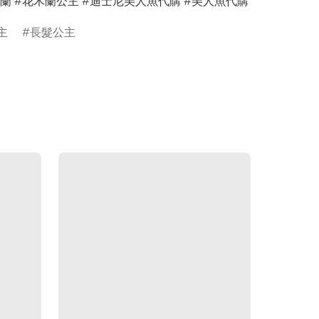
蘭 #花木蘭公主 #迪士尼美人魚代購 #美人魚代購
主
長髮公主