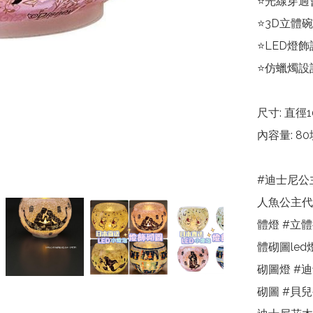
⭐光線穿過
⭐3D立體
⭐LED燈
⭐仿蠟燭設計
尺寸: 直徑
內容量: 80
#迪士尼公主
人魚公主代購 
體燈 #立體
體砌圖led
砌圖燈 #迪
砌圖 #貝