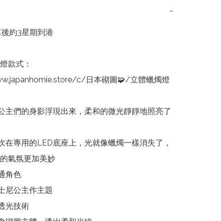
−
單後約3星期到港

燈款式：

www.japanhomie.store/c/日本砌圖🧩/立體蠟燭燈

公主們的身影浮現出來，柔和的微光靜靜地照亮了
吹在專用的LED底座上，光就像蠟燭一樣消失了，
的氣氛更加美妙

通角色

士尼公主作主題

透光技術
