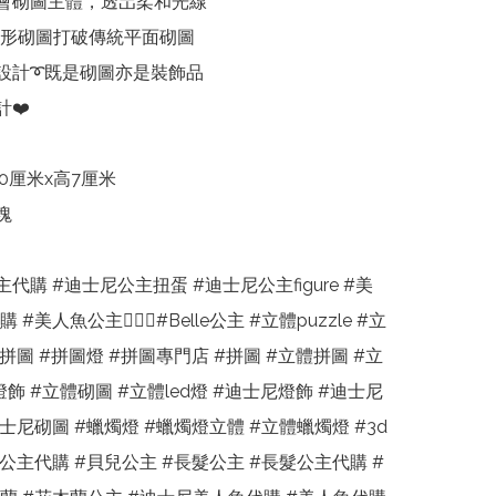
會砌圖主體，透岀柔和光線

碗形砌圖打破傳統平面砌圖

飾設計➰既是砌圖亦是裝飾品

❤️

10厘米x高7厘米

塊

代購 #迪士尼公主扭蛋 #迪士尼公主figure #美
#美人魚公主🧜🏻‍♀️#Belle公主 #立體puzzle #立
拼圖 #拼圖燈 #拼圖專門店 #拼圖 #立體拼圖 #立
燈飾 #立體砌圖 #立體led燈 #迪士尼燈飾 #迪士尼
士尼砌圖 #蠟燭燈 #蠟燭燈立體 #立體蠟燭燈 #3d
兒公主代購 #貝兒公主 #長髮公主 #長髮公主代購 #