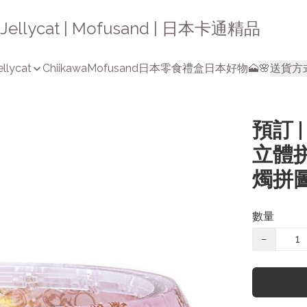
a | Jellycat | Mofusand | 日本卡通精品
ellycat
Chiikawa
Mofusand
日本零食禮盒
日本好物🗻🌸
送貨方
預訂 
立體拼
燭拼圖
數量
−