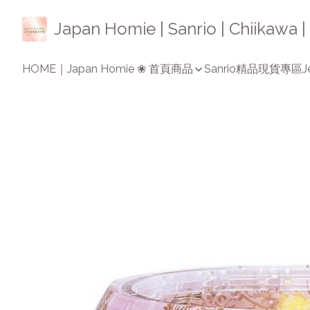
Japan Homie | Sanrio | Chiikaw
HOME｜Japan Homie ❀ 首頁
商品
Sanrio精品
現貨專區
J