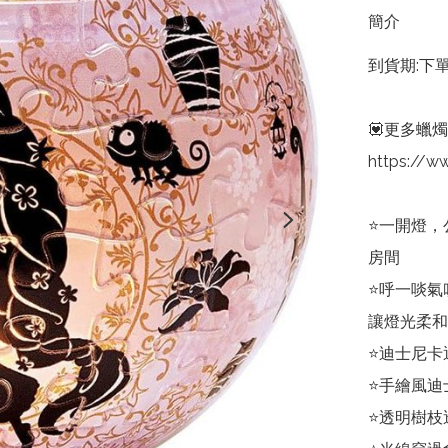
簡介
到貨期:下
💟更多蠟燭
https://
⭐一開燈，
房間

⭐呼一啖氣
讓燈光柔和
⭐迪士尼卡
⭐手繪風迪
⭐透明樹枝