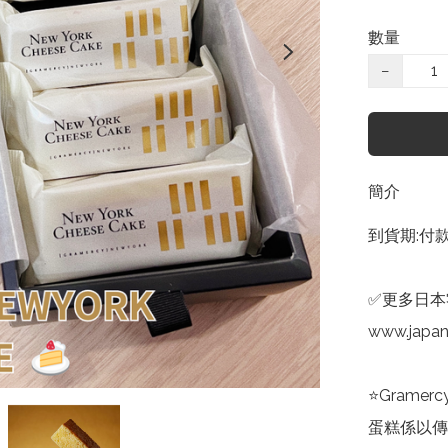
數量
−
簡介
到貨期:付
✅更多日本零
www.japa
⭐️Gramer
蛋糕係以傳