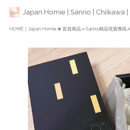
Japan Homie | Sanrio | Chiikaw
HOME｜Japan Homie ❀ 首頁
商品
Sanrio精品
現貨專區
J