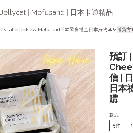
a | Jellycat | Mofusand | 日本卡通精品
ellycat
Chiikawa
Mofusand
日本零食禮盒
日本好物🗻🌸
送貨方
預訂 |
Chee
信 |
日本禮
購
款式
5件