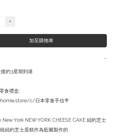
+
加至購物車
−
款後約3星期到港

食禮盒:

nhomie.store/c/日本零食手信🍭

cy New York NEW YORK CHEESE CAKE 紐約芝士
統紐約芝士蛋糕作為藍圖製作的
