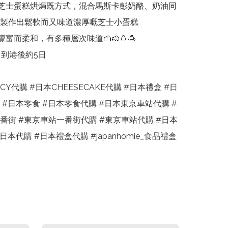
式芝士蛋糕烘焗既方式，混合馬斯卡彭奶酪、奶油同
製作出鬆軟而又味道濃厚嘅芝士小蛋糕

豐富而柔和，有多種層次味道🍰🧀🥚🍮

 到港後約5日

RCY代購 #日本CHEESECAKE代購 #日本禮盒 #日
 #日本零食 #日本零食代購 #日本東京車站代購 #
番街 #東京車站一番街代購 #東京車站代購 #日本
日本代購 #日本禮盒代購 #japanhomie_食品禮盒