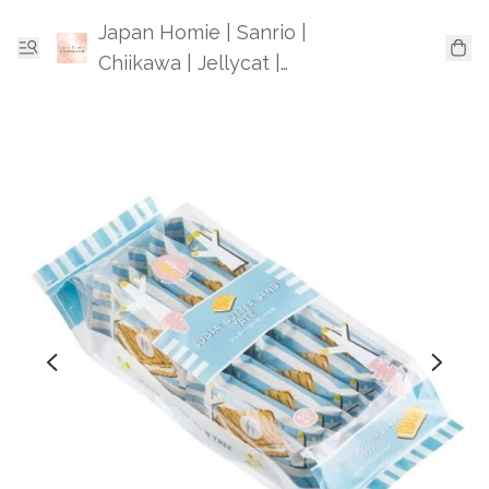
Japan Homie | Sanrio |
Chiikawa | Jellycat |
Mofusand | 日本卡通精品