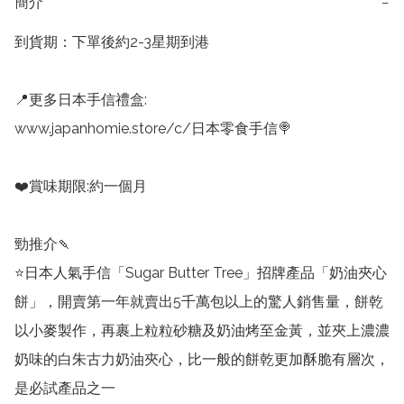
簡介
−
到貨期：下單後約2-3星期到港

📍更多日本手信禮盒:

www.japanhomie.store/c/日本零食手信🍭

❤️賞味期限:約一個月

勁推介🍡

⭐️日本人氣手信「Sugar Butter Tree」招牌產品「奶油夾心
餅」，開賣第一年就賣出5千萬包以上的驚人銷售量，餅乾
以小麥製作，再裹上粒粒砂糖及奶油烤至金黃，並夾上濃濃
奶味的白朱古力奶油夾心，比一般的餅乾更加酥脆有層次，
是必試產品之一
