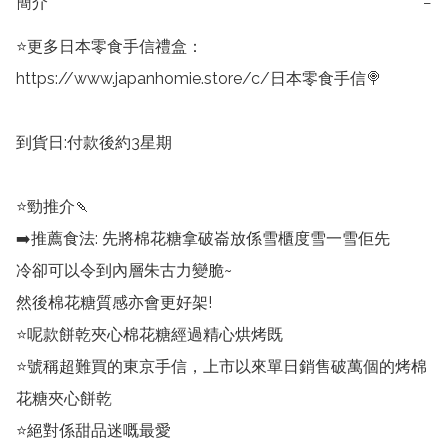
簡介
−
⭐️更多日本零食手信禮盒：

https://www.japanhomie.store/c/日本零食手信🍭

到貨日:付款後約3星期

⭐️勁推介🍡

➡️推薦食法: 先將棉花糖拿破崙放係雪櫃度雪一雪佢先

冷卻可以令到內層朱古力變脆~

然後棉花糖質感亦會更好架!

⭐️呢款餅乾夾心棉花糖經過精心烘烤既

⭐️號稱超難買的東京手信，上市以來單日銷售破萬個的烤棉
花糖夾心餅乾

⭐️絕對係甜品迷嘅最愛
