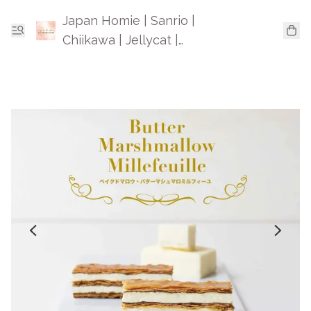
Japan Homie | Sanrio |
Chiikawa | Jellycat |
Mofusand | 日本卡通精品