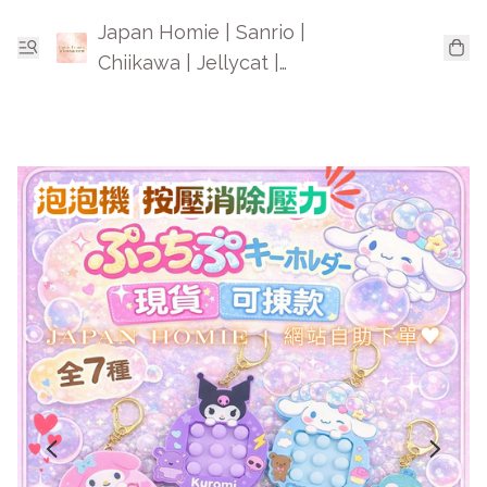
Japan Homie | Sanrio |
Chiikawa | Jellycat |
Mofusand | 日本卡通精品