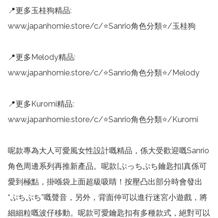
📍更多玉桂狗精品:

www.japanhomie.store/c/⭐Sanrio角色分類⭐/玉桂狗

📍更多Melody精品:

www.japanhomie.store/c/⭐Sanrio角色分類⭐/Melody

📍更多Kuromi精品:

www.japanhomie.store/c/⭐Sanrio角色分類⭐/Kuromi

呢款專為大人可愛風女性設計嘅精品，係大受歡迎嘅Sanrio
角色周邊系列再推新產品。呢款[ぷっちぷち鑰匙扣]真係可
愛到極點，掛喺袋上面超級吸睛！按壓凸出部分時會發出
“ぷちぷち”嘅聲音，另外，背面仲可以進行迷宮小遊戲，將
細細粒嘅波仔移動。呢款可愛鑰匙扣有多種款式，絕對可以