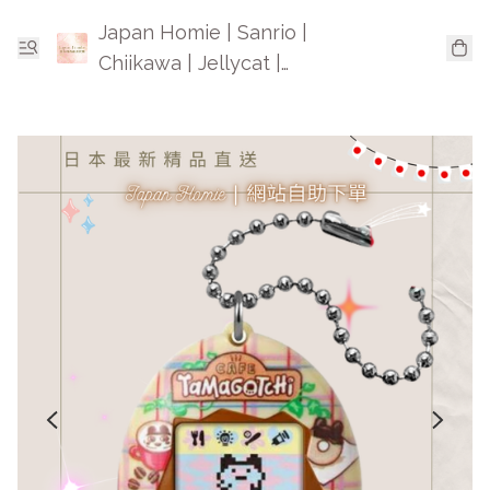
Japan Homie | Sanrio |
Chiikawa | Jellycat |
Mofusand | 日本卡通精品