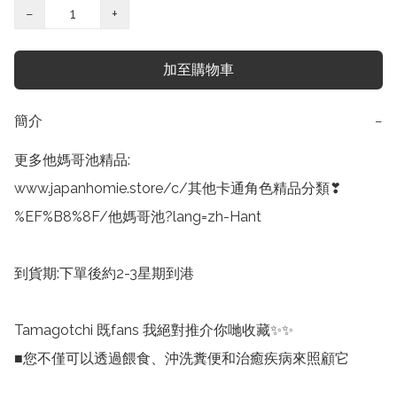
−
+
加至購物車
簡介
−
更多他媽哥池精品: 

www.japanhomie.store/c/其他卡通角色精品分類❣
%EF%B8%8F/他媽哥池?lang=zh-Hant

到貨期:下單後約2-3星期到港

Tamagotchi 既fans 我絕對推介你哋收藏✨✨

■您不僅可以透過餵食、沖洗糞便和治癒疾病來照顧它
