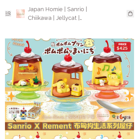
Japan Homie | Sanrio |
Chiikawa | Jellycat |
Mofusand | 日本卡通精品