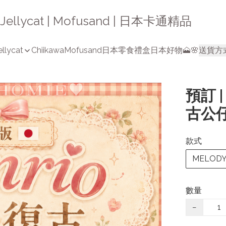
a | Jellycat | Mofusand | 日本卡通精品
ellycat
Chiikawa
Mofusand
日本零食禮盒
日本好物🗻🌸
送貨方
預訂 
古公
款式
MELOD
數量
−