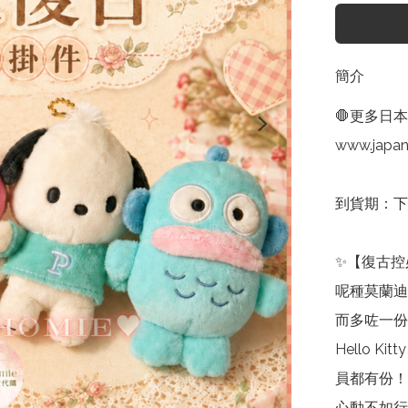
簡介
🛑更多日本sa
www.japan
到貨期：下
✨【復古控必
呢種莫蘭迪
而多咗一份
Hello Ki
員都有份！每
心動不如行