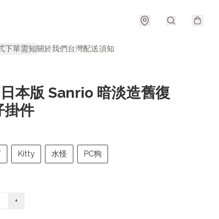
式
下單需知
關於我們
台灣配送須知
| 日本版 Sanrio 暗淡造舊復
仔掛件
Y
Kitty
水怪
PC狗
+