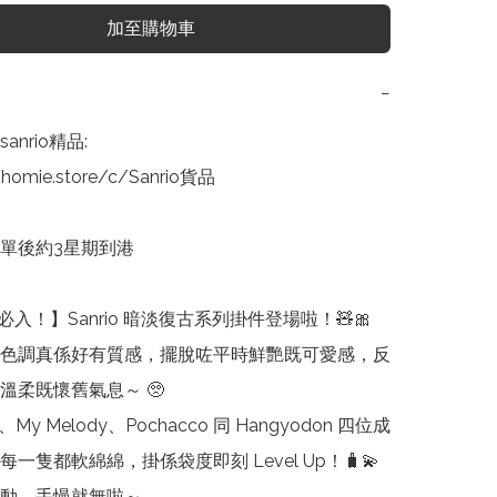
加至購物車
−
nrio精品:

homie.store/c/Sanrio貨品

單後約3星期到港

入！】Sanrio 暗淡復古系列掛件登場啦！🧸🎀

色調真係好有質感，擺脫咗平時鮮艷既可愛感，反
溫柔既懷舊氣息～ 🥺

tty、My Melody、Pochacco 同 Hangyodon 四位成
一隻都軟綿綿，掛係袋度即刻 Level Up！🧳💫

動，手慢就無啦～ 