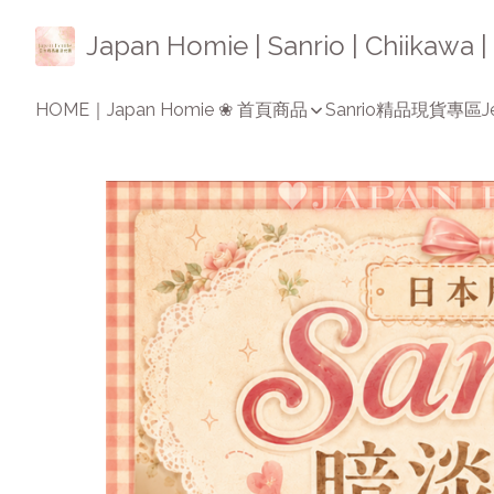
Japan Homie | Sanrio | Chiikaw
HOME｜Japan Homie ❀ 首頁
商品
Sanrio精品
現貨專區
J