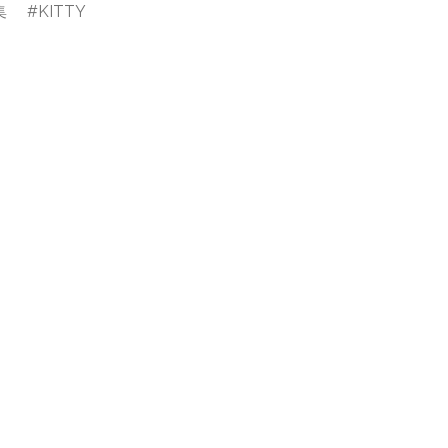
集
KITTY