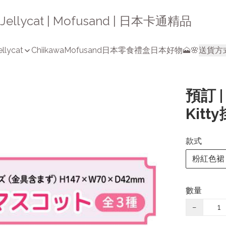
a | Jellycat | Mofusand | 日本卡通精品
ellycat
Chiikawa
Mofusand
日本零食禮盒
日本好物🗻🌸
送貨方
預訂 
Kitt
款式
粉紅色裙
數量
−