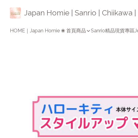
Japan Homie | Sanrio | Chiikaw
HOME｜Japan Homie ❀ 首頁
商品
Sanrio精品
現貨專區
J