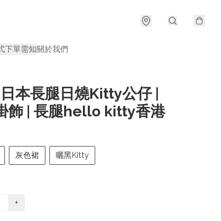
式
下單需知
關於我們
| 日本長腿日燒Kitty公仔 |
y掛飾 | 長腿hello kitty香港
灰色裙
曬黑Kitty
+