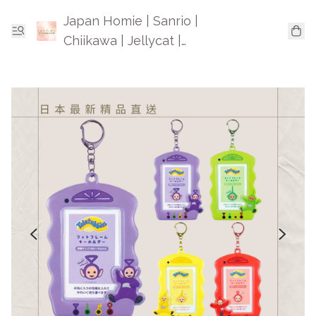
Japan Homie | Sanrio |
Chiikawa | Jellycat |
Mofusand | 日本卡通精品