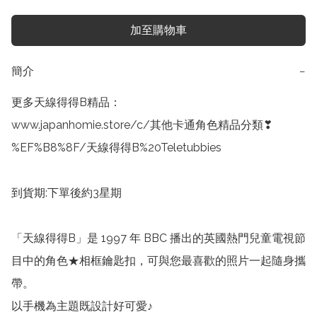
加至購物車
簡介
−
更多天線得得B精品：

www.japanhomie.store/c/其他卡通角色精品分類❣
%EF%B8%8F/天線得得B%20Teletubbies

到貨期:下單後約3星期

「天線得得B」是 1997 年 BBC 播出的英國熱門兒童電視節
目中的角色★相框鑰匙扣，可與您最喜歡的照片一起隨身攜
帶。

以手機為主題既設計好可愛♪
