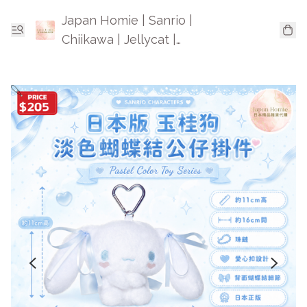
Japan Homie | Sanrio |
Chiikawa | Jellycat |
Mofusand | 日本卡通精品