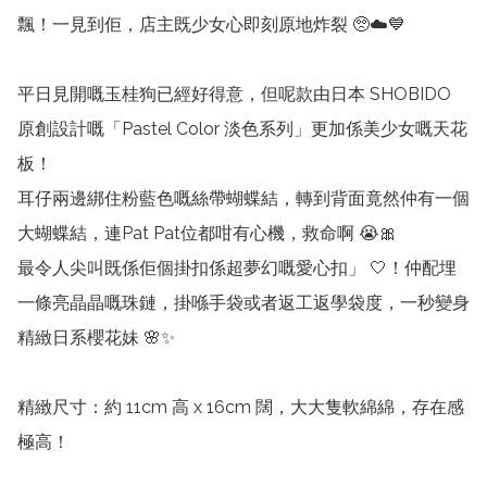
飄！一見到佢，店主既少女心即刻原地炸裂 🥺☁️💙

平日見開嘅玉桂狗已經好得意，但呢款由日本 SHOBIDO 
原創設計嘅「Pastel Color 淡色系列」更加係美少女嘅天花
板！

耳仔兩邊綁住粉藍色嘅絲帶蝴蝶結，轉到背面竟然仲有一個
大蝴蝶結，連Pat Pat位都咁有心機，救命啊 😭🎀

最令人尖叫既係佢個掛扣係超夢幻嘅愛心扣」 🤍！仲配埋
一條亮晶晶嘅珠鏈，掛喺手袋或者返工返學袋度，一秒變身
精緻日系櫻花妹 🌸✨

精緻尺寸：約 11cm 高 x 16cm 闊，大大隻軟綿綿，存在感
極高！
