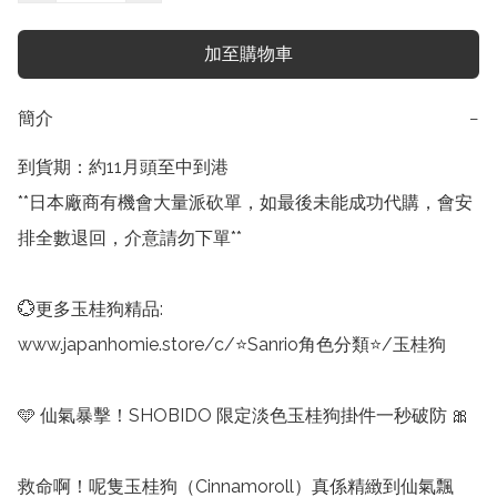
加至購物車
簡介
−
到貨期：約11月頭至中到港

**日本廠商有機會大量派砍單，如最後未能成功代購，會安
排全數退回，介意請勿下單**

💮更多玉桂狗精品:

www.japanhomie.store/c/⭐Sanrio角色分類⭐/玉桂狗

🩵 仙氣暴擊！SHOBIDO 限定淡色玉桂狗掛件一秒破防 🎀

救命啊！呢隻玉桂狗（Cinnamoroll）真係精緻到仙氣飄