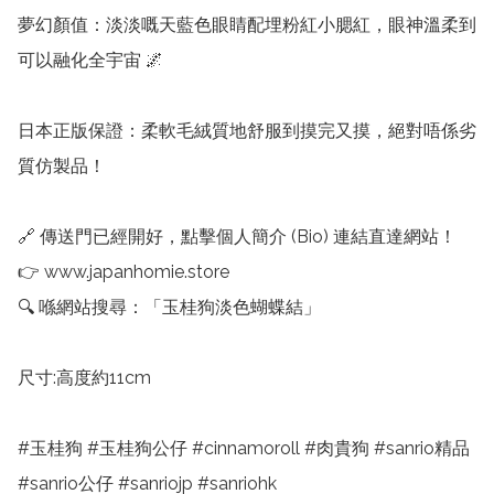
夢幻顏值：淡淡嘅天藍色眼睛配埋粉紅小腮紅，眼神溫柔到
可以融化全宇宙 🌌

日本正版保證：柔軟毛絨質地舒服到摸完又摸，絕對唔係劣
質仿製品！

🔗 傳送門已經開好，點擊個人簡介 (Bio) 連結直達網站！

👉 www.japanhomie.store

🔍 喺網站搜尋：「玉桂狗淡色蝴蝶結」

尺寸:高度約11cm

#玉桂狗 #玉桂狗公仔 #cinnamoroll #肉貴狗 #sanrio精品 
#sanrio公仔 #sanriojp #sanriohk