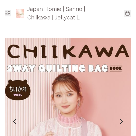
Japan Homie | Sanrio |
Chiikawa | Jellycat |
Mofusand | 日本卡通精品