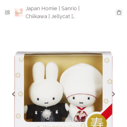
Japan Homie | Sanrio |
Chiikawa | Jellycat |
Mofusand | 日本卡通精品