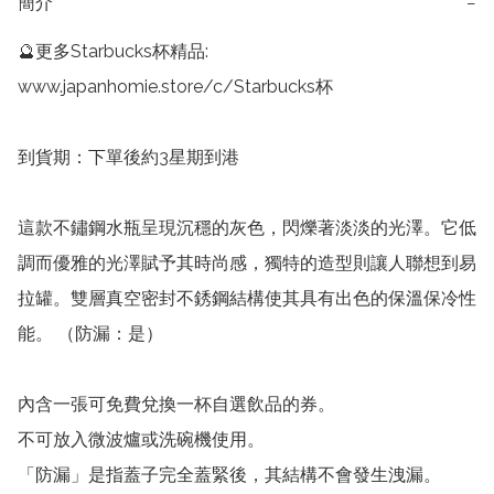
簡介
−
🔮更多Starbucks杯精品: 
www.japanhomie.store/c/Starbucks杯

到貨期：下單後約3星期到港

這款不鏽鋼水瓶呈現沉穩的灰色，閃爍著淡淡的光澤。它低
調而優雅的光澤賦予其時尚感，獨特的造型則讓人聯想到易
拉罐。雙層真空密封不銹鋼結構使其具有出色的保溫保冷性
能。 （防漏：是）

內含一張可免費兌換一杯自選飲品的券。

不可放入微波爐或洗碗機使用。

「防漏」是指蓋子完全蓋緊後，其結構不會發生洩漏。
