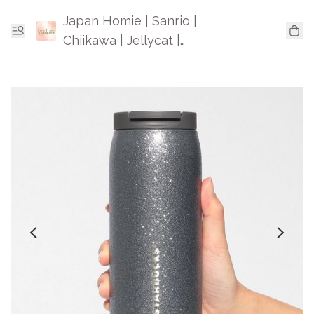
Japan Homie | Sanrio |
Chiikawa | Jellycat |
Mofusand | 日本卡通精品