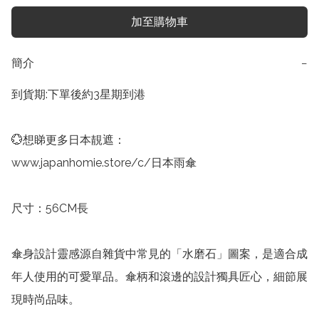
加至購物車
簡介
−
到貨期:下單後約3星期到港

💮想睇更多日本靚遮：

www.japanhomie.store/c/日本雨傘

尺寸：56CM長

傘身設計靈感​​源自雜貨中常見的「水磨石」圖案，是適合成
年人使用的可愛單品。傘柄和滾邊的設計獨具匠心，細節展
現時尚品味。
