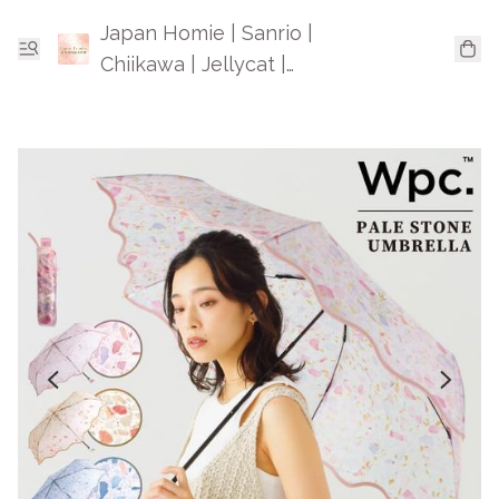
Japan Homie | Sanrio |
Chiikawa | Jellycat |
Mofusand | 日本卡通精品