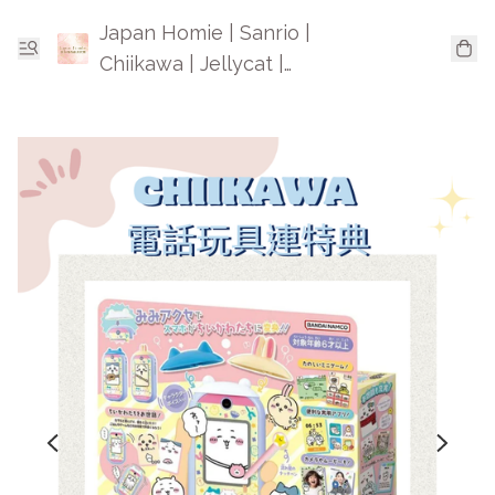
Japan Homie | Sanrio |
Chiikawa | Jellycat |
Mofusand | 日本卡通精品