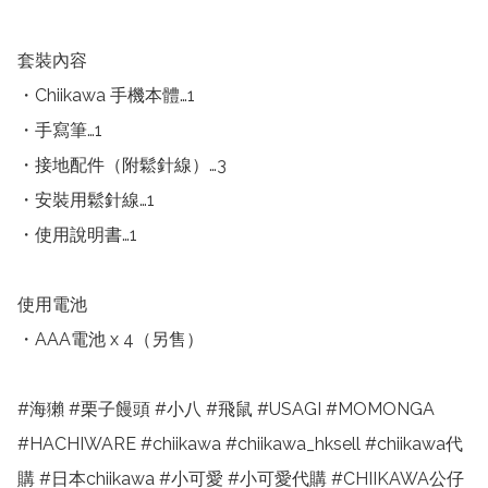
套裝內容

・Chiikawa 手機本體…1

・手寫筆…1

・接地配件（附鬆針線）…3

・安裝用鬆針線…1

・使用說明書…1

使用電池

・AAA電池 x 4（另售） 

#海獺 #栗子饅頭 #小八 #飛鼠 #USAGI #MOMONGA 
#HACHIWARE #chiikawa #chiikawa_hksell #chiikawa代
購 #日本chiikawa #小可愛 #小可愛代購 #CHIIKAWA公仔