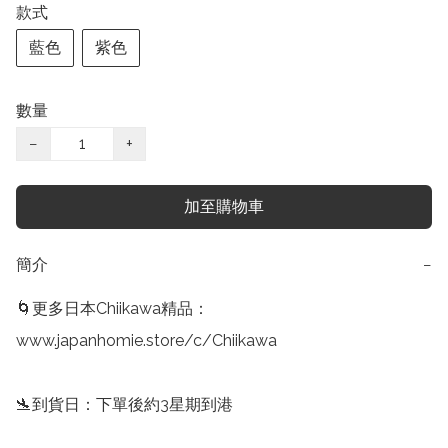
款式
藍色
紫色
數量
−
+
加至購物車
簡介
−
🌀更多日本Chiikawa精品：

www.japanhomie.store/c/Chiikawa

🛬到貨日：下單後約3星期到港
