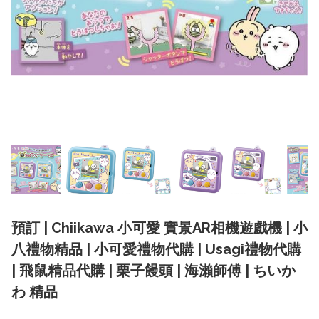
預訂 | Chiikawa 小可愛 實景AR相機遊戲機 | 小
八禮物精品 | 小可愛禮物代購 | Usagi禮物代購
| 飛鼠精品代購 | 栗子饅頭 | 海瀨師傅 | ちいか
わ 精品