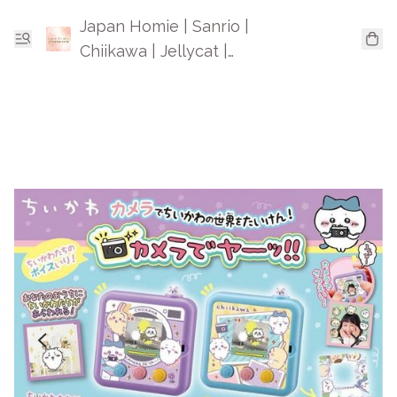
Japan Homie | Sanrio |
Chiikawa | Jellycat |
Mofusand | 日本卡通精品