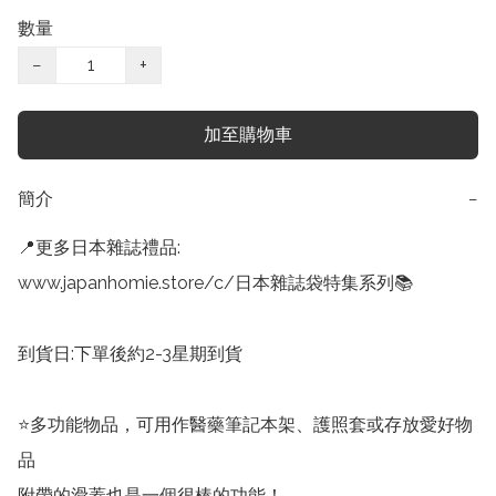
數量
−
+
加至購物車
簡介
−
📍更多日本雜誌禮品:

www.japanhomie.store/c/日本雜誌袋特集系列📚

到貨日:下單後約2-3星期到貨

⭐多功能物品，可用作醫藥筆記本架、護照套或存放愛好物
品

附帶的滑蓋也是一個很棒的功能！
