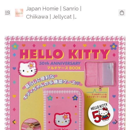
Japan Homie | Sanrio |
Chiikawa | Jellycat |
Mofusand | 日本卡通精品