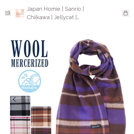
Japan Homie | Sanrio |
Chiikawa | Jellycat |
Mofusand | 日本卡通精品