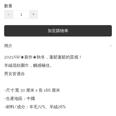
數量
−
+
加至購物車
簡介
−
2021AW★新作★秋冬，蓬鬆蓬鬆的質感！

羊絨混紡圍巾，觸感極佳。

男女皆適合

-尺寸:寬 30 厘米 x 長 186 厘米

-生產地區：中國

-材料/成分：羊毛72%、羊絨28%
