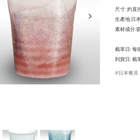
尺寸: 約直徑 8
生產地:日本
素材成分:瓷
截單日: 每
到貨日: 
日本餐具