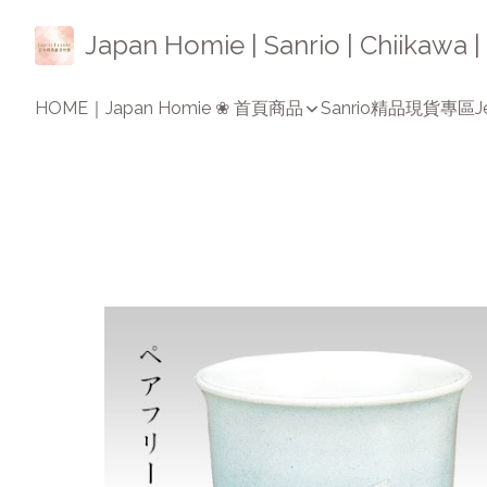
Japan Homie | Sanrio | Chiikaw
HOME｜Japan Homie ❀ 首頁
商品
Sanrio精品
現貨專區
J