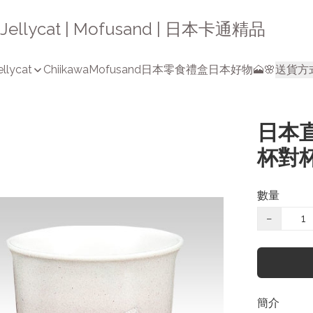
a | Jellycat | Mofusand | 日本卡通精品
ellycat
Chiikawa
Mofusand
日本零食禮盒
日本好物🗻🌸
送貨方
日本直
杯對杯
數量
−
簡介