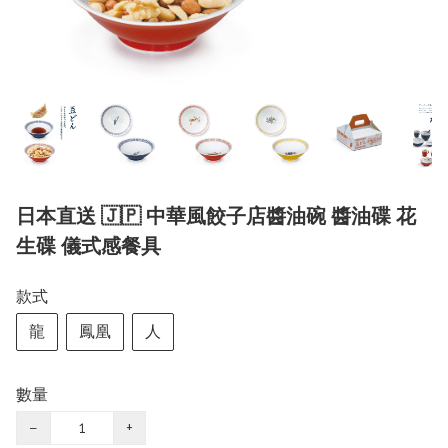
日本直送 🇯🇵 中華風餃子店醬油碗 醬油碟 花
生碟 儀式感餐具
款式
龍
鳳凰
人
數量
−
+