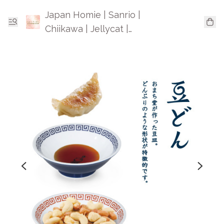
Japan Homie | Sanrio |
Chiikawa | Jellycat |
Mofusand | 日本卡通精品