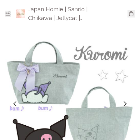
Japan Homie | Sanrio |
Chiikawa | Jellycat |
Mofusand | 日本卡通精品