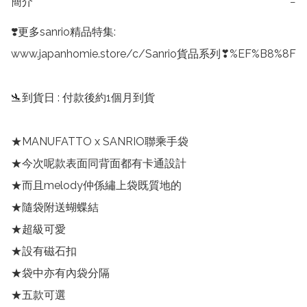
簡介
−
❣️更多sanrio精品特集:

www.japanhomie.store/c/Sanrio貨品系列❣%EF%B8%8F

🛬到貨日 : 付款後約1個月到貨

★MANUFATTO x SANRIO聯乘手袋

★今次呢款表面同背面都有卡通設計

★而且melody仲係繡上袋既質地的

★隨袋附送蝴蝶結

★超級可愛

★設有磁石扣

★袋中亦有內袋分隔

★五款可選
