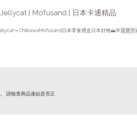
a | Jellycat | Mofusand | 日本卡通精品
ellycat
Chiikawa
Mofusand
日本零食禮盒
日本好物🗻🌸
送貨方
。 請檢查商品連結是否正