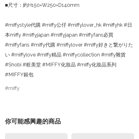
■尺寸：約H150×W250×D140mm

#miffystyle代購 #miffy公仔 #miffylover_hk #miffyhk #日
本miffy #miffyjapan #miffyjapan #miffyfans必買 
#miffyfans #miffy代購 #miffylover #miffy好きと繋がりた
い #miffylove #miffy精品 #miffycollection #miffy雜貨 
#Shobi #粧美堂 #MIFFY化妝品 #miffy化妝品系列 
#MIFFY銀包
miffy
你可能感興趣的商品