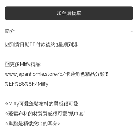
加至購物車
簡介
−
🆗到貨日期👉🏻付款後約3星期到港

🆗更多Miffy精品:

www.japanhomie.store/c/卡通角色精品分類❣
%EF%B8%8F/Miffy

⭐️Miffy可愛蓬鬆布料的質感很可愛

⭐️蓬鬆布料的材質質感很可愛“紙巾套”

⭐️重點是稍微突出的耳朵♪
