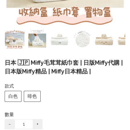
日本 🇯🇵 Miffy毛茸茸紙巾套 | 日版Miffy代購 |
日本版Miffy精品 | Miffy日本精品 |
款式
白色
啡色
數量
−
+